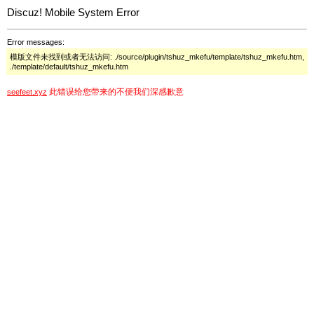
Discuz! Mobile System Error
Error messages:
模版文件未找到或者无法访问: ./source/plugin/tshuz_mkefu/template/tshuz_mkefu.htm,
./template/default/tshuz_mkefu.htm
此错误给您带来的不便我们深感歉意
seefeet.xyz