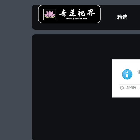
精选
教程专区
请稍候...