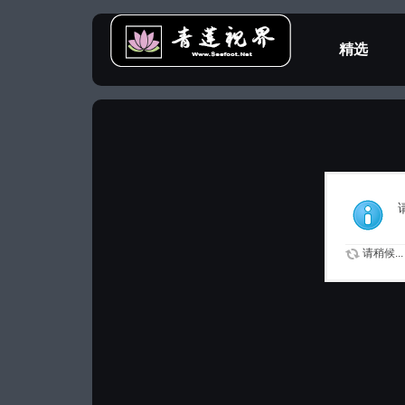
精选
教程专区
请稍候...